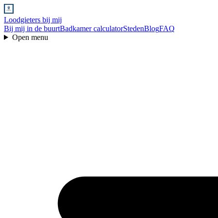
Loodgieters bij mij
Bij mij in de buurt
Badkamer calculator
Steden
Blog
FAQ
Open menu