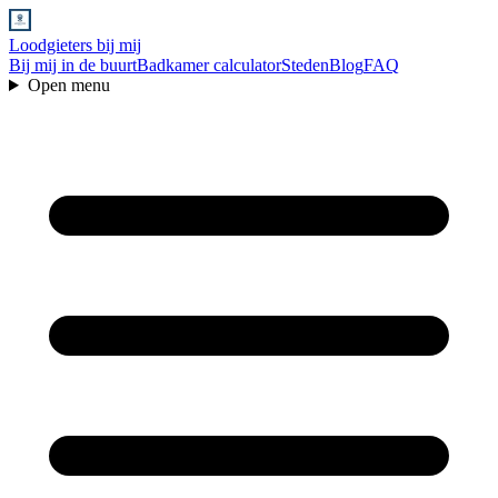
Loodgieters bij mij
Bij mij in de buurt
Badkamer calculator
Steden
Blog
FAQ
Open menu