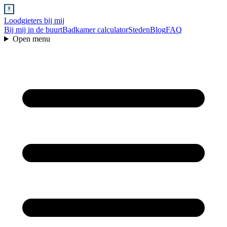
Loodgieters bij mij
Bij mij in de buurt
Badkamer calculator
Steden
Blog
FAQ
Open menu