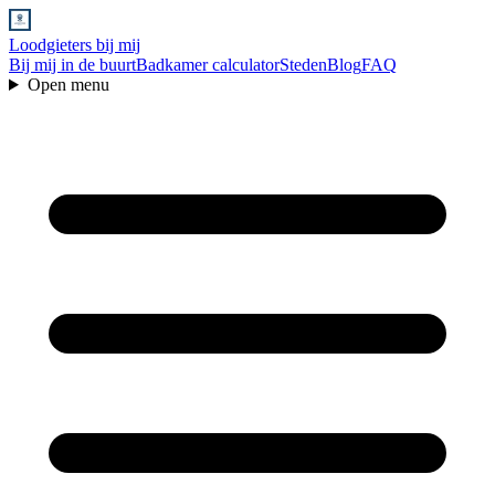
Loodgieters bij mij
Bij mij in de buurt
Badkamer calculator
Steden
Blog
FAQ
Open menu