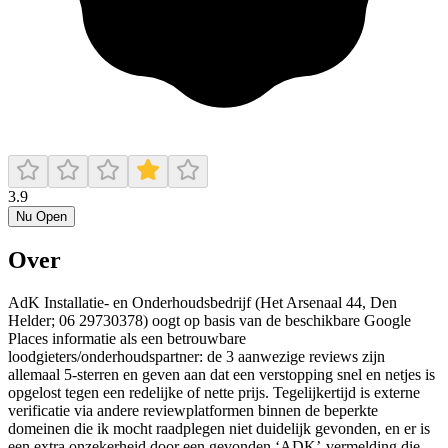
3.9
Nu Open
Over
AdK Installatie- en Onderhoudsbedrijf (Het Arsenaal 44, Den
Helder; 06 29730378) oogt op basis van de beschikbare Google
Places informatie als een betrouwbare
loodgieters/onderhoudspartner: de 3 aanwezige reviews zijn
allemaal 5-sterren en geven aan dat een verstopping snel en netjes is
opgelost tegen een redelijke of nette prijs. Tegelijkertijd is externe
verificatie via andere reviewplatformen binnen de beperkte
domeinen die ik mocht raadplegen niet duidelijk gevonden, en er is
een extra onzekerheid door een gevonden ‘ADK’-vermelding die