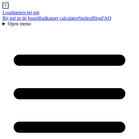
Loodgieters bij mij
Bij mij in de buurt
Badkamer calculator
Steden
Blog
FAQ
Open menu