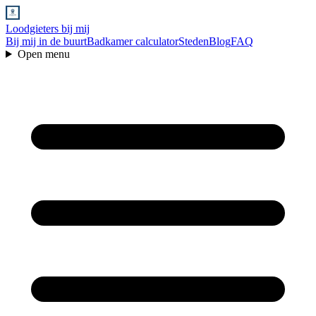
Loodgieters bij mij
Bij mij in de buurt
Badkamer calculator
Steden
Blog
FAQ
Open menu