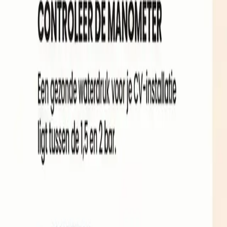
ende oorzaken en oplossingen
rm wordt en leer hoe u deze eenvoudig zelf kunt oplossen voor een ef
. Terwijl het grootste deel van het huis aangenaam warm wordt, blijft 
Hoewel u wellicht direct denkt aan een defecte CV-ketel of een kostbar
ssen, mits u begrijpt hoe de techniek achter uw verwarmingssysteem we
e oorzaken en bieden we de technische diepgang die nodig is om uw syst
 (Ontluchten)
f circuleren. Lucht verzamelt zich op het hoogste punt, waardoor de rad